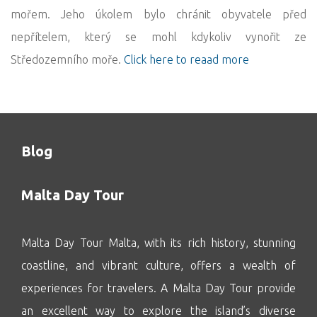
mořem. Jeho úkolem bylo chránit obyvatele před
nepřítelem, který se mohl kdykoliv vynořit ze
Středozemního moře.
Click here to reaad more
Blog
Malta Day Tour
Malta Day Tour Malta, with its rich history, stunning
coastline, and vibrant culture, offers a wealth of
experiences for travelers. A Malta Day Tour provide
an excellent way to explore the island’s diverse